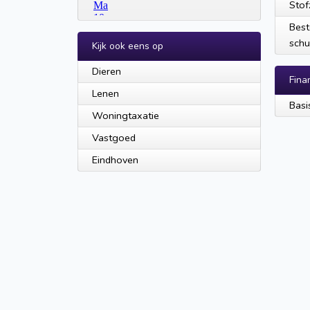
Stof
Best
schu
Kijk ook eens op
Dieren
Fina
Lenen
Basi
Woningtaxatie
Vastgoed
Eindhoven