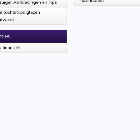
Huishouden
zuiger Aanbiedingen en Tips
e tochtstrips glazen
ifwand
ncieel
s financi?n