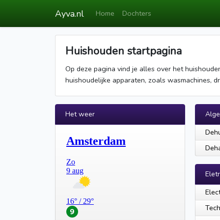
Ayva.nl
Home
Dochters
Huishouden startpagina
Op deze pagina vind je alles over het huishoude
huishoudelijke apparaten, zoals wasmachines, dr
Het weer
Alg
Dehu
Deha
Elet
Elec
Tech