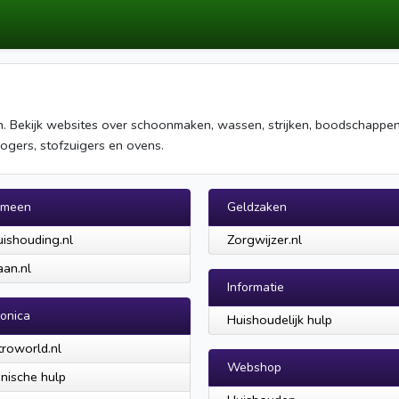
n. Bekijk websites over schoonmaken, wassen, strijken, boodschappen 
ogers, stofzuigers en ovens.
emeen
Geldzaken
ishouding.nl
Zorgwijzer.nl
an.nl
Informatie
ronica
Huishoudelijk hulp
troworld.nl
Webshop
nische hulp